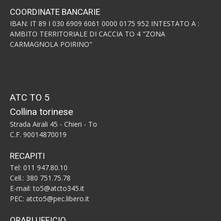
COORDINATE BANCARIE
IBAN: IT 89 I 030 6909 6061 0000 0175 952 INTESTATO A :
AMBITO TERRITORIALE DI CACCIA TO 4 "ZONA
CARMAGNOLA POIRINO"
ATC TO 5
Collina torinese
Strada Airali 45 - Chieri - To
C.F. 90014870019
RECAPITI
Tel: 011 947.80.10
Cell.: 380 751.75.78
E-mail: to5@atcto345.it
PEC: atcto5@pec.libero.it
ORARI UFFICIO