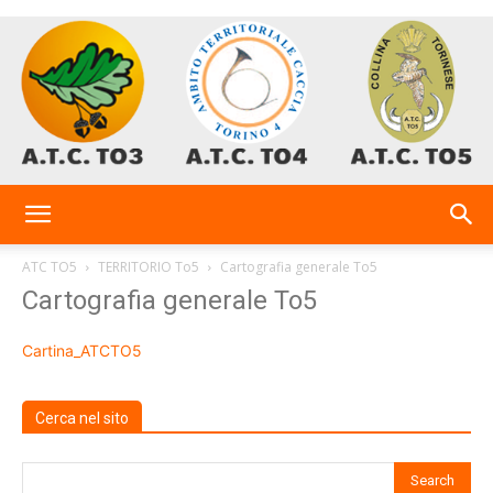
AtcTo
ATC TO5
TERRITORIO To5
Cartografia generale To5
Cartografia generale To5
3-
Cartina_ATCTO5
4-
Cerca nel sito