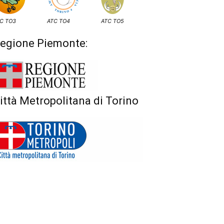
C TO3
ATC TO4
ATC TO5
egione Piemonte:
ittà Metropolitana di Torino