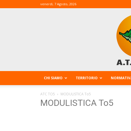
venerdì, 7 Agosto, 2026
CHI SIAMO
TERRITORIO
NORMATIV
ATC TO5
MODULISTICA To5
MODULISTICA To5