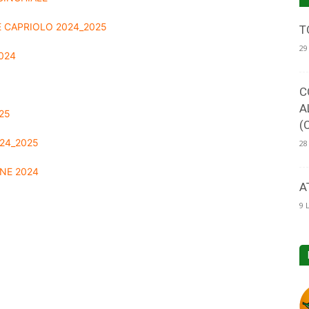
E CAPRIOLO 2024_2025
T
29
024
C
A
25
(
24_2025
28
NE 2024
A
9 