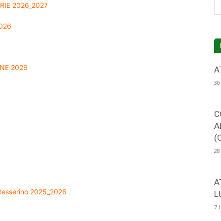
IE 2026_2027
026
4-
NE 2026
A
30
C
5
A
(
28
A
tesserino 2025_2026
L
7 