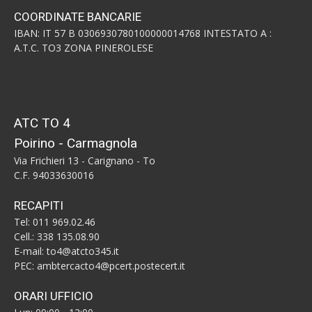
COORDINATE BANCARIE
IBAN: IT 57 B 0306930780100000014768 INTESTATO A :
A.T.C. TO3 ZONA PINEROLESE
ATC TO 4
Poirino - Carmagnola
Via Frichieri 13 - Carignano - To
C.F. 94033630016
RECAPITI
Tel: 011 969.02.46
Cell.: 338 135.08.90
E-mail: to4@atcto345.it
PEC: ambtercacto4@pcert.postecert.it
ORARI UFFICIO