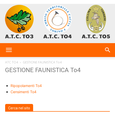
AtcTo
ATC TO4
GESTIONE FAUNISTICA To4
GESTIONE FAUNISTICA To4
3-
Ripopolamenti To4
Censimenti To4
4-
Cerca nel sito