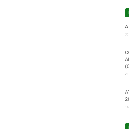
A
30
C
A
(
28
A
2
16