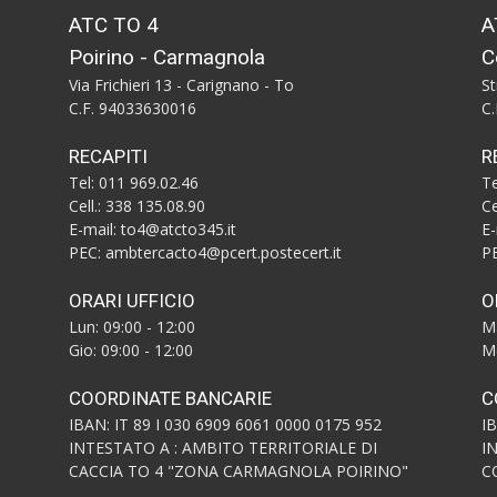
ATC TO 4
A
Poirino - Carmagnola
C
Via Frichieri 13 - Carignano - To
St
C.F. 94033630016
C
RECAPITI
R
Tel: 011 969.02.46
Te
Cell.: 338 135.08.90
Ce
E-mail: to4@atcto345.it
E-
PEC: ambtercacto4@pcert.postecert.it
PE
ORARI UFFICIO
O
Lun: 09:00 - 12:00
Ma
Gio: 09:00 - 12:00
Me
COORDINATE BANCARIE
C
IBAN: IT 89 I 030 6909 6061 0000 0175 952
I
INTESTATO A : AMBITO TERRITORIALE DI
I
CACCIA TO 4 "ZONA CARMAGNOLA POIRINO"
C