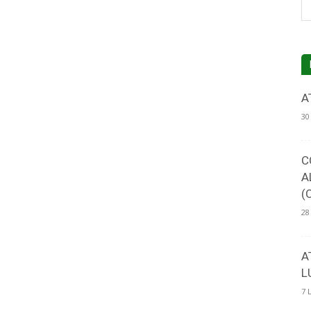
4-
A
30
C
5
A
(
28
A
L
7 