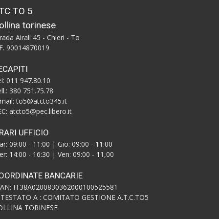
TC TO 5
ollina torinese
rada Airali 45 - Chieri - To
.F. 90014870019
ECAPITI
l: 011 947.80.10
ll.: 380 751.75.78
mail: to5@atcto345.it
C: atcto5@pec.libero.it
RARI UFFICIO
r: 09:00 - 11:00 | Gio: 09:00 - 11:00
r: 14:00 - 16:30 | Ven: 09:00 - 11,00
OORDINATE BANCARIE
BAN: IT38A0200830362000100525581
NTESTATO A : COMITATO GESTIONE A.T.C.TO5
OLLINA TORINESE