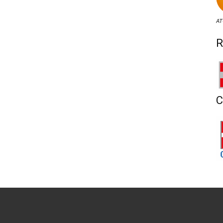
AT
R
C