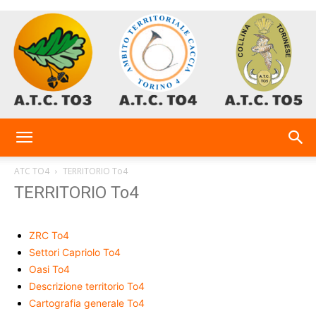
AtcTo
ATC TO4
TERRITORIO To4
TERRITORIO To4
3-
ZRC To4
Settori Capriolo To4
4-
Oasi To4
Descrizione territorio To4
Cartografia generale To4