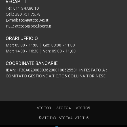
RECAPITI
Tel: 011 947.80.10
Cell.: 380 751.75.78
E-mail: to5@atcto345.it
PEC: atcto5@pec.libero.it
ORARI UFFICIO
Mar: 09:00 - 11:00 | Gio: 09:00 - 11:00
Mer: 14:00 - 16:30 | Ven: 09:00 - 11,00
COORDINATE BANCARIE
IBAN: IT38A0200830362000100525581 INTESTATO A :
COMITATO GESTIONE A.T.C.TO5 COLLINA TORINESE
ATC TO3
ATC TO4
ATC TO5
© ATC To3 - ATC To4 - ATC To5