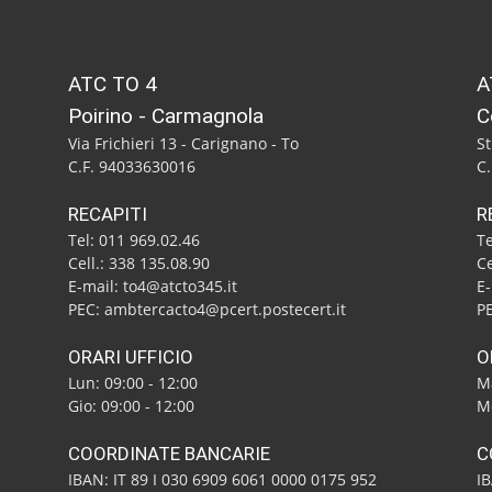
ATC TO 4
A
Poirino - Carmagnola
C
Via Frichieri 13 - Carignano - To
St
C.F. 94033630016
C
RECAPITI
R
Tel: 011 969.02.46
Te
Cell.: 338 135.08.90
Ce
E-mail: to4@atcto345.it
E-
PEC: ambtercacto4@pcert.postecert.it
PE
ORARI UFFICIO
O
Lun: 09:00 - 12:00
Ma
Gio: 09:00 - 12:00
Me
COORDINATE BANCARIE
C
IBAN: IT 89 I 030 6909 6061 0000 0175 952
I