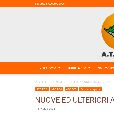
sabato, 8 Agosto, 2026
CHI SIAMO
TERRITORIO
NORMATI
ATC TO3
NUOVE ED ULTERIORI AMMISSIONI 2024
ATC TO3
ATC TO4
ATC TO5
Senza categoria
NUOVE ED ULTERIORI 
15 Marzo 2024