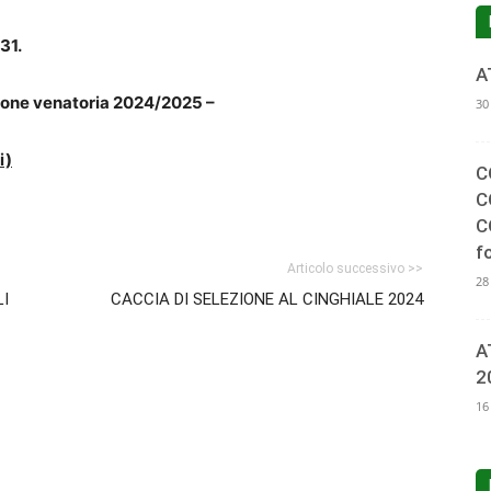
31.
A
ione venatoria 2024/2025 –
30
i)
C
C
C
f
Articolo successivo >>
28
LI
CACCIA DI SELEZIONE AL CINGHIALE 2024
A
2
16