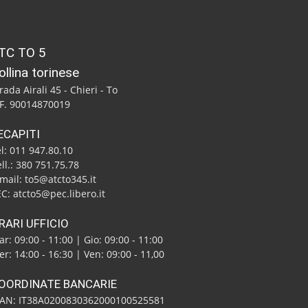
TC TO 5
ollina torinese
rada Airali 45 - Chieri - To
.F. 90014870019
ECAPITI
l: 011 947.80.10
ll.: 380 751.75.78
mail: to5@atcto345.it
C: atcto5@pec.libero.it
RARI UFFICIO
r: 09:00 - 11:00 | Gio: 09:00 - 11:00
r: 14:00 - 16:30 | Ven: 09:00 - 11,00
OORDINATE BANCARIE
BAN: IT38A0200830362000100525581