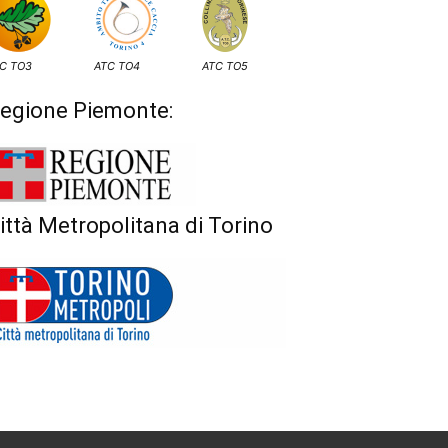
C TO3
ATC TO4
ATC TO5
egione Piemonte:
ittà Metropolitana di Torino