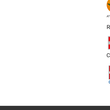
AT
R
C