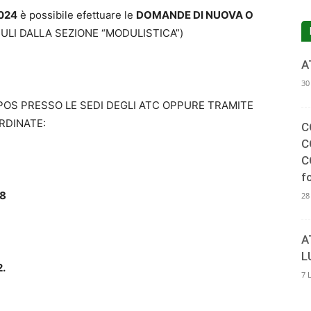
2024
è possibile efettuare le
DOMANDE DI NUOVA O
DULI DALLA SEZIONE “MODULISTICA”)
A
4-
30
 POS PRESSO LE SEDI DEGLI ATC OPPURE TRAMITE
RDINATE:
C
C
C
5
f
68
28
A
L
2.
7 