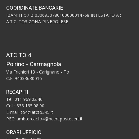
COORDINATE BANCARIE
IBAN: IT 57 B 0306930780100000014768 INTESTATO A :
A.T.C. TO3 ZONA PINEROLESE
ATC TO 4
Poirino - Carmagnola
Via Frichieri 13 - Carignano - To
C.F. 94033630016
RECAPITI
Tel: 011 969.02.46
Cell.: 338 135.08.90
E-mail: to4@atcto345.it
PEC: ambtercacto4@pcert.postecert.it
ORARI UFFICIO