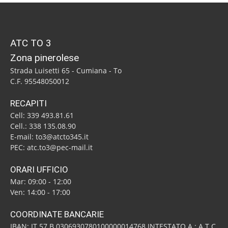
ATC TO 3
Zona pinerolese
Strada Luisetti 65 - Cumiana - To
C.F. 95548050012
RECAPITI
Cell: 339 493.81.61
Cell.: 338 135.08.90
E-mail: to3@atcto345.it
PEC: atc.to3@pec-mail.it
ORARI UFFICIO
Mar: 09:00 - 12:00
Ven: 14:00 - 17:00
COORDINATE BANCARIE
IBAN: IT 57 B 0306930780100000014768 INTESTATO A : A.T.C.