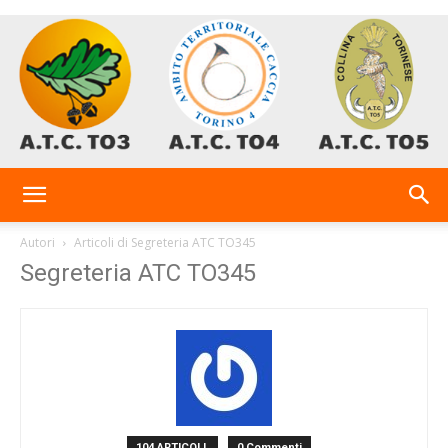
AtcTo
Autori
Articoli di Segreteria ATC TO345
Segreteria ATC TO345
3-
4-
104 ARTICOLI
0 Commenti