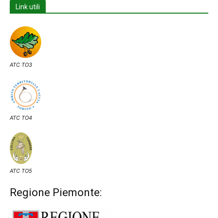
Link utili
ATC TO3
ATC TO4
ATC TO5
Regione Piemonte: